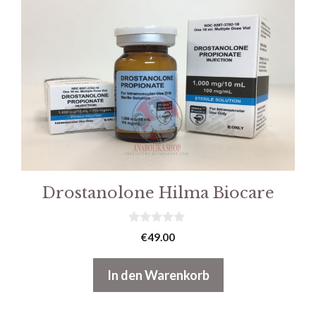
Drostanolone Hilma Biocare
0
€
49.00
v
o
n
In den Warenkorb
5