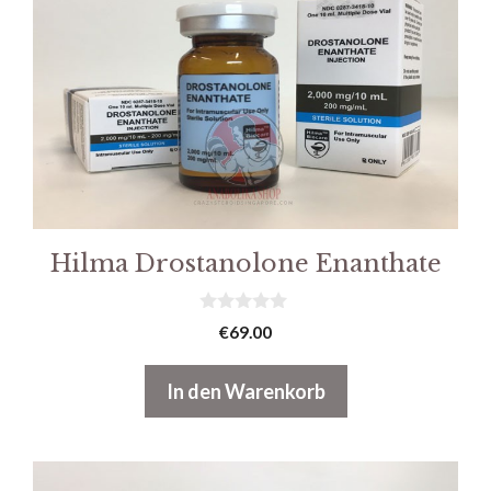
Hilma Drostanolone Enanthate
0
€
69.00
v
o
n
In den Warenkorb
5