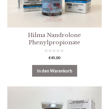
Hilma Nandrolone
Phenylpropionate
0
€
45.00
v
o
n
In den Warenkorb
5