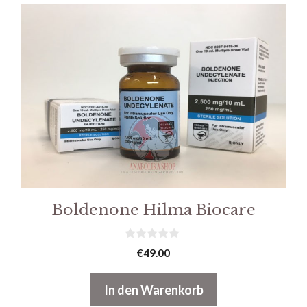
Boldenone Hilma Biocare
0
€
49.00
v
o
n
In den Warenkorb
5