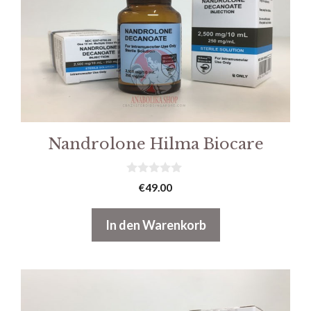
Nandrolone Hilma Biocare
0
€
49.00
v
o
n
In den Warenkorb
5