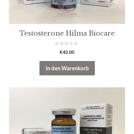
Testosterone Hilma Biocare
0
€
43.00
v
o
n
In den Warenkorb
5