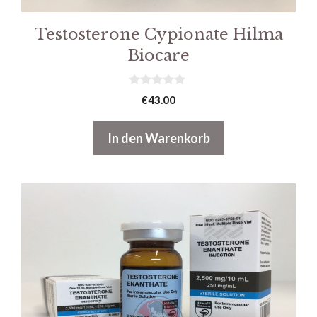
Testosterone Cypionate Hilma
Biocare
0
€
43.00
v
o
n
In den Warenkorb
5