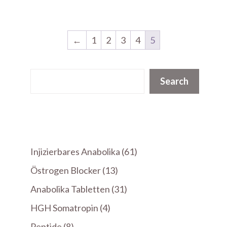
←
1
2
3
4
5
Suchen
Search
61
Injizierbares Anabolika
61
Produkte
13
Östrogen Blocker
13
Produkte
31
Anabolika Tabletten
31
Produkte
4
HGH Somatropin
4
Produkte
8
Peptide
8