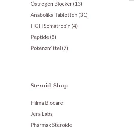
Produkte
13
Östrogen Blocker
13
Produkte
31
Anabolika Tabletten
31
Produkte
4
HGH Somatropin
4
Produkte
8
Peptide
8
Produkte
7
Potenzmittel
7
Produkte
Steroid-Shop
Hilma Biocare
Jera Labs
Pharmax Steroide