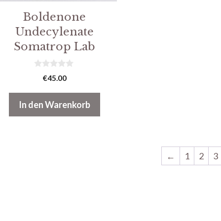
Boldenone
Undecylenate
Somatrop Lab
0
€
45.00
v
o
n
In den Warenkorb
5
←
1
2
3