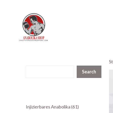
Zum
Inhalt
springen
St
Suchen
Search
61
Injizierbares Anabolika
61