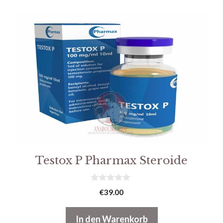
Testox P Pharmax Steroide
0
€
39.00
v
o
n
In den Warenkorb
5