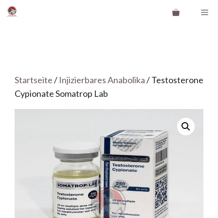
Zum
Me
Inhalt
springen
Startseite
/
Injizierbares Anabolika
/ Testosterone
Cypionate Somatrop Lab