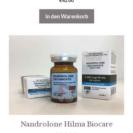
€
42.00
v
o
n
In den Warenkorb
5
Nandrolone Hilma Biocare