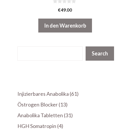
0
€
49.00
v
o
n
In den Warenkorb
5
Suchen
Search
61
Injizierbares Anabolika
61
Produkte
13
Östrogen Blocker
13
Produkte
31
Anabolika Tabletten
31
Produkte
4
HGH Somatropin
4