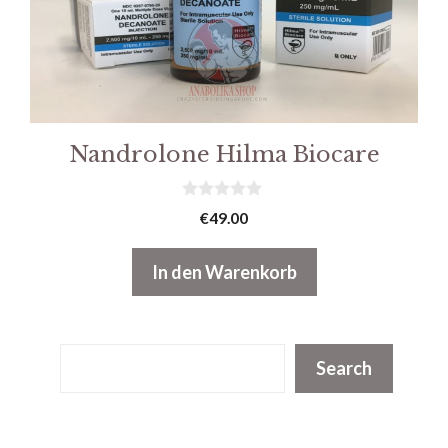
Nandrolone Hilma Biocare
0
€
49.00
v
o
n
In den Warenkorb
5
Suchen
Search