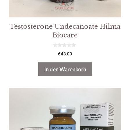
Testosterone Undecanoate Hilma
Biocare
0
€
43.00
v
o
n
In den Warenkorb
5