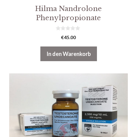
Hilma Nandrolone
Phenylpropionate
0
€
45.00
v
o
n
In den Warenkorb
5