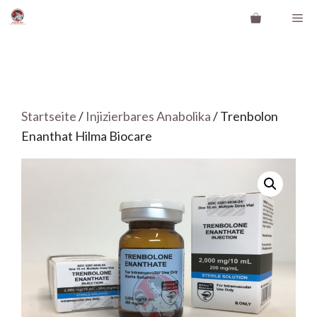
Zum
Me
Inhalt
springen
Startseite
/
Injizierbares Anabolika
/ Trenbolon
Enanthat Hilma Biocare